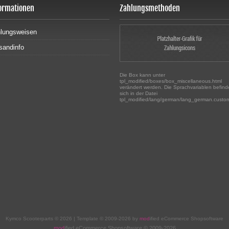
ormationen
Zahlungsmethoden
lungsweisen
sandinfo
Die Box kann unter
tpl_modified/boxes/box_miscellaneous.html
verändert werden. Die Sprachvariablen befin
sich in der Datei
tpl_modified/lang/german/lang_german.custo
Kymco Scooterparts © 2026 | Template © 2009-2026 by
mod
ified eCommerce Shopsoftware
mod
ified eCommerce Shopsoftware © 2009-2026